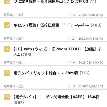
12
IDに煙草銘柄・器具関係を出した奴は神 63
(11)
煙草銘柄・器具
1.9
2026/08/09 15:30
13
キセル（煙管）伍拾伍服目（´ー`）─y─┛~~
(488)
煙草銘柄・器具
1.9
2026/08/08 06:40
14
【JT】with (ウィズ)・旧Ploom TECH+ 【加熱】そ
の4
(785)
煙草銘柄・器具
1.9
2026/08/10 00:20
15
電子タバコ リキッド総合スレ 38ml目
(716)
煙草銘柄・器具
1.8
2026/08/08 04:21
16
【電子タバコ】ニコチン関連全般【VAPE】 16本目
(957)