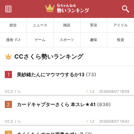
サイトを更新
総合
ニュース
雑談
実況
アイドル
漫画･ｱﾆﾒ
ゲーム
スポーツ
趣味
投資
CCさくら勢いランキング
1
美紗緒たんにマウマウするか13
(73)
CCさくら
1.2
2026/08/07 18:08
2
カードキャプターさくら 本スレ★41
(836)
CCさくら
1.2
2026/08/07 19:42