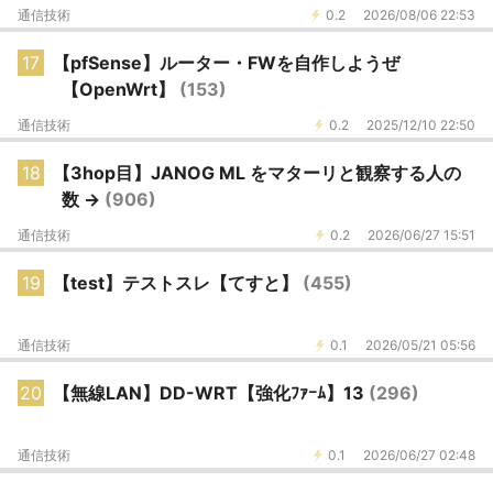
通信技術
0.2
2026/08/06 22:53
17
【pfSense】ルーター・FWを自作しようぜ
【OpenWrt】
(153)
通信技術
0.2
2025/12/10 22:50
18
【3hop目】JANOG ML をマターリと観察する人の
数 →
(906)
通信技術
0.2
2026/06/27 15:51
19
【test】テストスレ【てすと】
(455)
通信技術
0.1
2026/05/21 05:56
20
【無線LAN】DD-WRT【強化ﾌｧｰﾑ】13
(296)
通信技術
0.1
2026/06/27 02:48