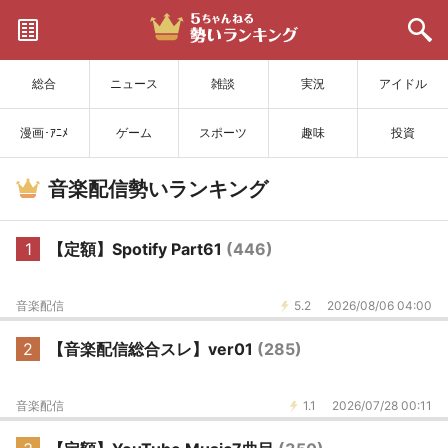
サイトを更新
総合
ニュース
雑談
実況
アイドル
漫画･ｱﾆﾒ
ゲーム
スポーツ
趣味
投資
音楽配信勢いランキング
1
【定額】Spotify Part61
(446)
音楽配信
5.2
2026/08/06 04:00
2
【音楽配信総合スレ】ver01
(285)
音楽配信
1.1
2026/07/28 00:11