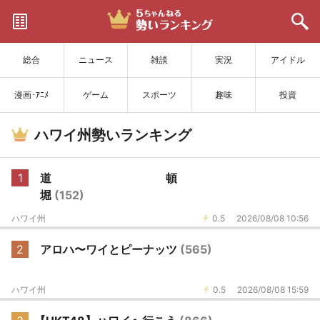
サイトを更新
総合
ニュース
雑談
実況
アイドル
漫画･ｱﾆﾒ
ゲーム
スポーツ
趣味
投資
ハワイ州勢いランキング
1
道 頓
堀
(152)
ハワイ州
0.5
2026/08/08 10:56
2
アロハ〜ワイとピーナッツ
(565)
ハワイ州
0.5
2026/08/08 15:59