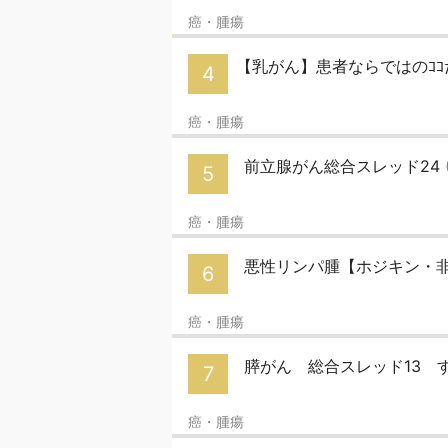
癌・腫瘍
【乳がん】患者ならではのｺｺ
4
癌・腫瘍
前立腺がん総合スレッド24
5
癌・腫瘍
悪性リンパ腫【ホジキン・非ホ
6
癌・腫瘍
膵がん 総合スレッド13 
7
癌・腫瘍