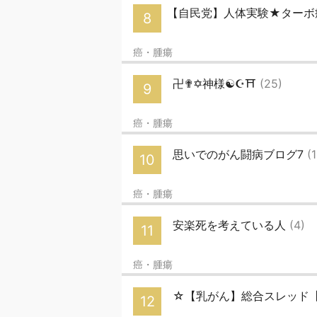
【自民党】人体実験★ターボ
8
癌・腫瘍
卍✟✡神様☯☪⛩
(25)
9
癌・腫瘍
思いでのがん闘病ブログ7
(
10
癌・腫瘍
安楽死を考えている人
(4)
11
癌・腫瘍
☆【乳がん】総合スレッド
12