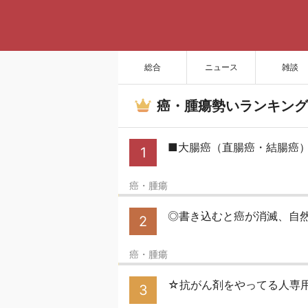
総合
ニュース
雑談
癌・腫瘍勢いランキング
■大腸癌（直腸癌・結腸癌）
1
癌・腫瘍
◎書き込むと癌が消滅、自然
2
癌・腫瘍
☆抗がん剤をやってる人専用
3