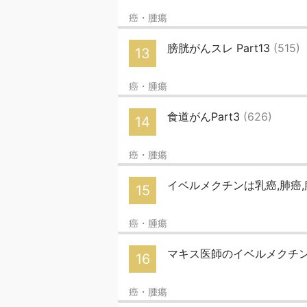
癌・腫瘍
膀胱がんスレ Part13
(515)
13
癌・腫瘍
食道がんPart3
(626)
14
癌・腫瘍
イベルメクチンは乳癌,肺癌
15
癌・腫瘍
マキス医師のイベルメクチ
16
癌・腫瘍