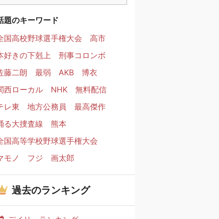
話題のキーワード
全国高校野球選手権大会
高市
本好きの下剋上
刑事コロンボ
佐藤二朗
最弱
AKB
博衣
関西ローカル
NHK
無料配信
テレ東
地方公務員
最高傑作
踊る大捜査線
熊本
全国高等学校野球選手権大会
マモノ
フジ
画太郎
過去のランキング