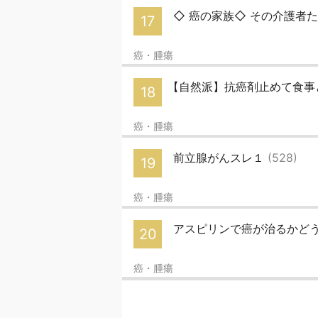
◇ 癌の家族◇ その介護者
17
癌・腫瘍
【自然派】抗癌剤止めて食事
18
癌・腫瘍
前立腺がんスレ１
(528)
19
癌・腫瘍
アスピリンで癌が治るかど
20
癌・腫瘍