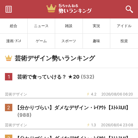
サイトを更新
総合
ニュース
雑談
実況
アイドル
漫画･ｱﾆﾒ
ゲーム
スポーツ
趣味
投資
芸術デザイン勢いランキング
1
芸術で食っていける？ ★20
(532)
芸術デザイン
4.2
2026/08/06 06:20
2
【分かりづらい】ダメなデザイン・ﾚｲｱｳﾄ【ｽﾄﾚｽUI】
(988)
芸術デザイン
1.3
2026/08/04 23:08