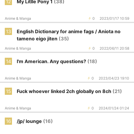
12
My Litlle Pony 1
(38)
Anime & Manga
0
2023/01/17 10:59
13
English Dictionary for anime fags / Aniota no
tameno eigo jiten
(35)
Anime & Manga
0
2022/06/11 20:58
14
I'm American. Any questions?
(18)
Anime & Manga
0
2023/04/23 19:10
15
Fuck whoever linked 2ch globally on 8ch
(21)
Anime & Manga
0
2024/01/24 01:24
16
/jp/ lounge
(16)