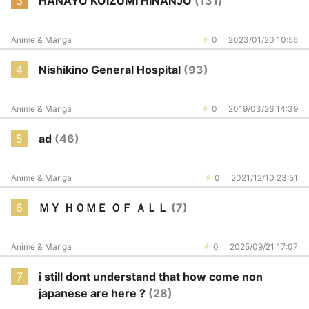
3
HANAYO KOIZUMI HINANJO
(131)
Anime & Manga
0
2023/01/20 10:55
4
Nishikino General Hospital
(93)
Anime & Manga
0
2019/03/26 14:39
5
ad
(46)
Anime & Manga
0
2021/12/10 23:51
6
ＭＹ ＨＯＭＥ ＯＦ ＡＬＬ
(7)
Anime & Manga
0
2025/09/21 17:07
7
i still dont understand that how come non
japanese are here ?
(28)