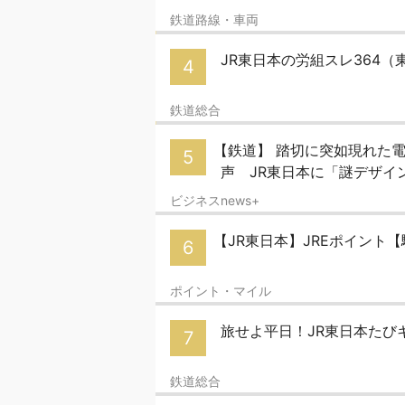
鉄道路線・車両
JR東日本の労組スレ364
4
鉄道総合
【鉄道】 踏切に突如現れた
5
声 JR東日本に「謎デザイ
ビジネスnews+
【JR東日本】JREポイント【駅ビ
6
ポイント・マイル
旅せよ平日！JR東日本たび
7
鉄道総合