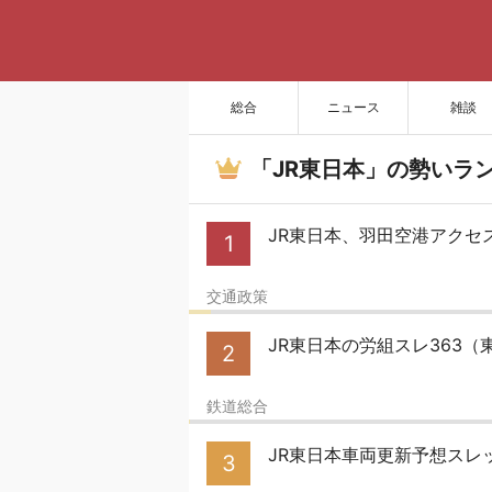
総合
ニュース
雑談
「JR東日本」の勢いラ
JR東日本、羽田空港アクセ
1
交通政策
JR東日本の労組スレ363
2
鉄道総合
JR東日本車両更新予想スレッド
3