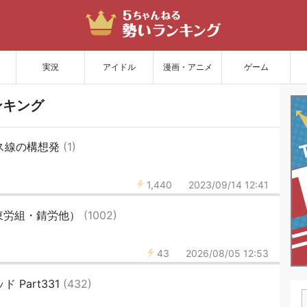
サイトを更新
実況
アイドル
漫画・アニメ
ゲーム
ンキング
ス線の構想発
(1)
1,440
2023/09/14 12:41
（東労組・錆労他）
(1002)
43
2026/08/05 12:53
 Part331
(432)