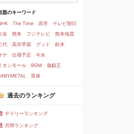
話題のキーワード
NHK
The Time
高市
テレビ朝日
大谷
熊本
フジテレビ
熊本地震
三代
高市早苗
グッド
鈴木
サナ
出場予定
今永
イオンモール
BGM
遊戯王
BABYMETAL
里保
過去のランキング
デイリーランキング
月間ランキング