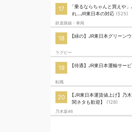
「乗るならちゃんと買えや」
17
れ…JR東日本の対応
(525)
鉄道路線・車両
【緑の】JR東日本グリーン
18
ラグビー
【待遇】JR東日本運輸サー
19
転職
【JR東日本運賃値上げ】乃木
20
関ネタも歓迎】
(128)
乃木坂46