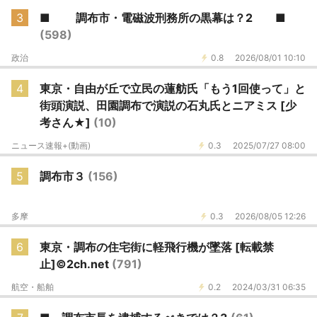
3
■ 調布市・電磁波刑務所の黒幕は？2 ■
(598)
政治
0.8
2026/08/01 10:10
4
東京・自由が丘で立民の蓮舫氏「もう1回使って」と
街頭演説、田園調布で演説の石丸氏とニアミス [少
考さん★]
(10)
ニュース速報+(動画)
0.3
2025/07/27 08:00
5
調布市３
(156)
多摩
0.3
2026/08/05 12:26
6
東京・調布の住宅街に軽飛行機が墜落 [転載禁
止]©2ch.net
(791)
航空・船舶
0.2
2024/03/31 06:35