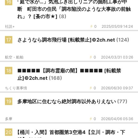
16
「庭で水が…」気泡ふき出しリニアの掘削工事が中
断 町田市の住民「調布陥没のような大事故の前触
れ」？ [蚤の市★]
(8)
社説+
0
2025/05/09 14:24
17
さようなら調布飛行場 [転載禁止]©2ch.net
(124)
航空・船舶
0
2024/03/31 03:26
18
■■■■■【調布霊廟の闇】■■■■■ [転載禁
止]©2ch.net
(168)
ちくり裏事情
0
2026/06/30 09:37
19
多摩地区に住むなら絶対調布以外ありえない
(77)
多摩
0
2026/04/06 05:36
20
【桶川・入間】首都圏第3空港4【立川・調布・下