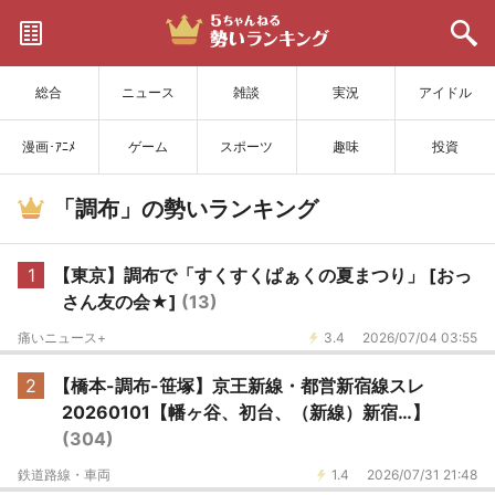
サイトを更新
総合
ニュース
雑談
実況
アイドル
漫画･ｱﾆﾒ
ゲーム
スポーツ
趣味
投資
「調布」の勢いランキング
1
【東京】調布で「すくすくぱぁくの夏まつり」 [おっ
さん友の会★]
(13)
痛いニュース+
3.4
2026/07/04 03:55
2
【橋本-調布-笹塚】京王新線・都営新宿線スレ
20260101【幡ヶ谷、初台、（新線）新宿…】
(304)
鉄道路線・車両
1.4
2026/07/31 21:48