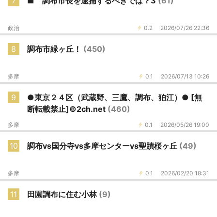
7
■ 調布市長を逮捕するべきでは？3
(61)
政治
0.2
2026/07/26 22:36
8
調布市緑ヶ丘！
(450)
多摩
0.1
2026/07/13 10:26
9
●東京２４区（武蔵野、三鷹、調布、狛江）● [無
断転載禁止]©2ch.net
(460)
多摩
0.1
2026/05/26 19:00
10
調布vs国分寺vs多摩センターvs聖蹟桜ヶ丘
(49)
多摩
0.1
2026/02/20 18:31
11
田園調布に住む小林
(9)