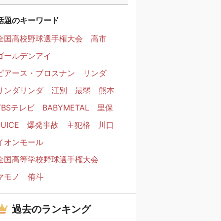
話題のキーワード
全国高校野球選手権大会
高市
ゴールデンアイ
ピアース・ブロスナン
リンダ
リンダリンダ
江別
最弱
熊本
TBSテレビ
BABYMETAL
里保
JUICE
爆発事故
主犯格
川口
イオンモール
全国高等学校野球選手権大会
マモノ
侑斗
過去のランキング