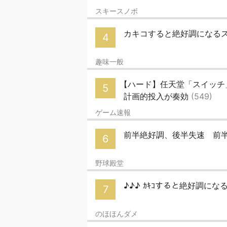
スキースノボ
カキコすると絶好調になるスレ
4
趣味一般
【ハード】任天堂「スイッチ
5
計画的投入が奏効
(549)
ゲーム速報
前半絶好調、後半失速 前
6
野球殿堂
♪♪♪ ｶｷｺすると絶好調になるｽ
7
のほほんダメ