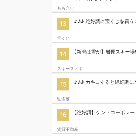
ももクロ
♪♪♪ 絶好調に宝くじを買
13
宝くじ
【新潟は雪が】岩原スキー場
14
スキースノボ
♪♪♪ カキコすると絶好調に
15
駄洒落
【絶好調】ケン・コーポレー
16
賃貸不動産