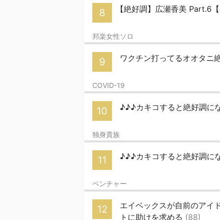
【絶好調】広瀬香美 Part.
8
邦楽女性ソロ
ワクチン打ってるオオタニ
9
COVID-19
♪♪♪カキコすると絶好調に
10
独身貴族
♪♪♪カキコすると絶好調に
11
ベンチャー
エイベックスが自前のアイ
12
トに助けを求める
(88)