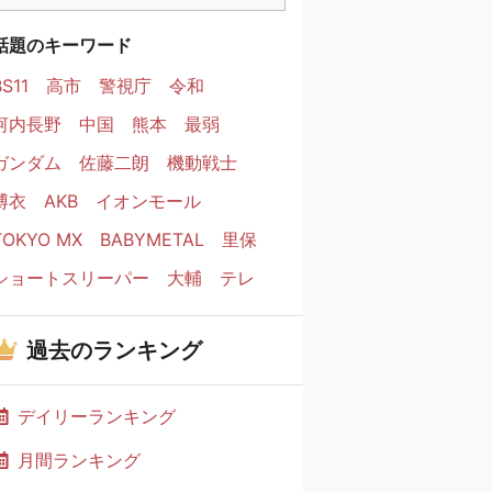
話題のキーワード
BS11
高市
警視庁
令和
河内長野
中国
熊本
最弱
ガンダム
佐藤二朗
機動戦士
博衣
AKB
イオンモール
TOKYO MX
BABYMETAL
里保
ショートスリーパー
大輔
テレ
過去のランキング
デイリーランキング
月間ランキング