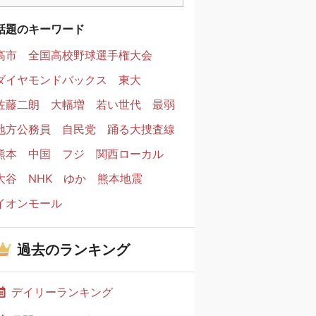
話題のキーワード
高市
全国高校野球選手権大会
ダイヤモンドバックス
東大
佐藤二朗
大幅増
若い世代
最弱
地方公務員
自民党
踊る大捜査線
熊本
中国
フジ
関西ローカル
大谷
NHK
ゆか
熊本地震
イオンモール
過去のランキング
デイリーランキング