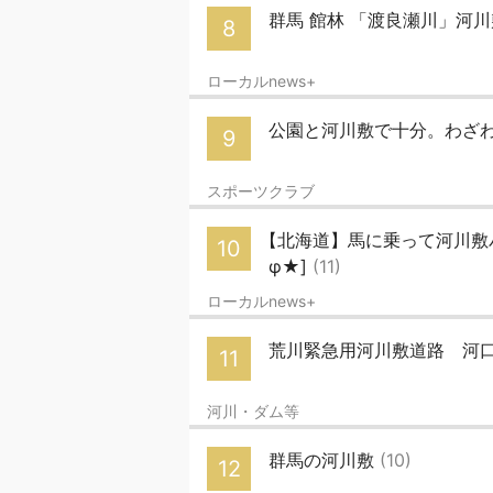
群馬 館林 「渡良瀬川」河
8
ローカルnews+
公園と河川敷で十分。わざ
9
スポーツクラブ
【北海道】馬に乗って河川敷パ
10
φ★]
(11)
ローカルnews+
荒川緊急用河川敷道路 河口から
11
河川・ダム等
群馬の河川敷
(10)
12