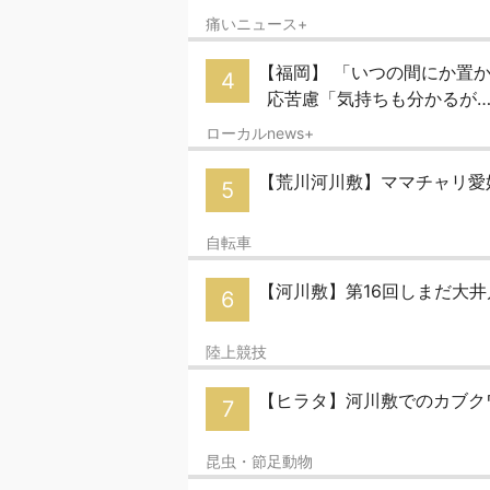
痛いニュース+
【福岡】 「いつの間にか置
4
応苦慮「気持ちも分かるが…
ローカルnews+
【荒川河川敷】ママチャリ愛
5
自転車
【河川敷】第16回しまだ大
6
陸上競技
【ヒラタ】河川敷でのカブク
7
昆虫・節足動物