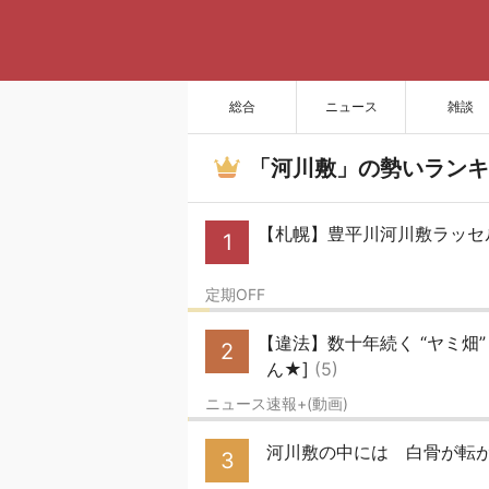
総合
ニュース
雑談
「河川敷」の勢いランキ
【札幌】豊平川河川敷ラッ
1
定期OFF
【違法】数十年続く “ヤミ畑
2
ん★]
(5)
ニュース速報+(動画)
河川敷の中には 白骨が転が
3