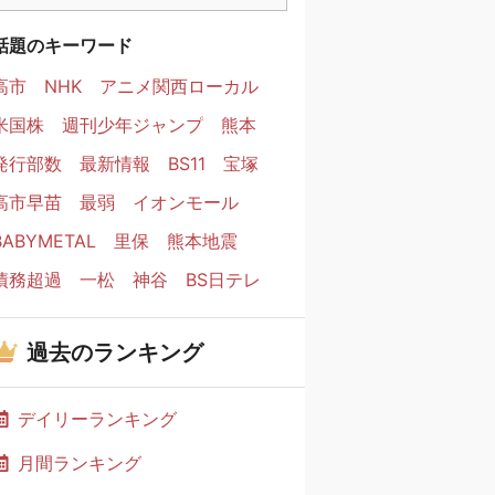
話題のキーワード
高市
NHK
アニメ関西ローカル
米国株
週刊少年ジャンプ
熊本
発行部数
最新情報
BS11
宝塚
高市早苗
最弱
イオンモール
BABYMETAL
里保
熊本地震
債務超過
一松
神谷
BS日テレ
過去のランキング
デイリーランキング
月間ランキング