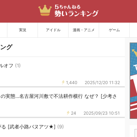
サイトを更新
実況
アイドル
漫画・アニメ
ゲーム
ング
セルオフ
(1)
1,440
2025/12/20 11:32
” の実態…名古屋河川敷で不法耕作横行 なぜ？ [少考さ
24
2025/09/23 10:51
る [武者小路バヌアツ★]
(9)