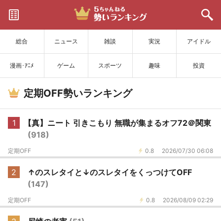
サイトを更新
総合
ニュース
雑談
実況
アイドル
漫画･ｱﾆﾒ
ゲーム
スポーツ
趣味
投資
定期OFF勢いランキング
1
【真】ニート 引きこもり 無職が集まるオフ72＠関東
(918)
定期OFF
0.8
2026/07/30 06:08
2
↑のスレタイと↓のスレタイをくっつけてOFF
(147)
定期OFF
0.8
2026/08/09 02:29