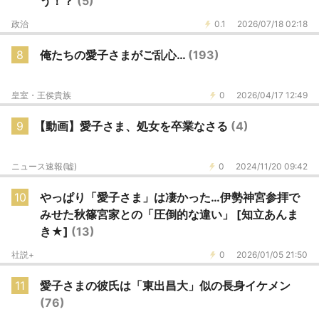
う！？
(5)
政治
0.1
2026/07/18 02:18
8
俺たちの愛子さまがご乱心…
(193)
皇室・王侯貴族
0
2026/04/17 12:49
9
【動画】愛子さま、処女を卒業なさる
(4)
ニュース速報(嘘)
0
2024/11/20 09:42
10
やっぱり「愛子さま」は凄かった…伊勢神宮参拝で
みせた秋篠宮家との「圧倒的な違い」 [知立あんま
き★]
(13)
社説+
0
2026/01/05 21:50
11
愛子さまの彼氏は「東出昌大」似の長身イケメン
(76)