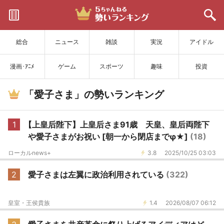
サイトを更新
総合
ニュース
雑談
実況
アイドル
漫画･ｱﾆﾒ
ゲーム
スポーツ
趣味
投資
「愛子さま」の勢いランキング
1
【上皇后陛下】上皇后さま91歳 天皇、皇后両陛下
や愛子さまがお祝い [朝一から閉店までφ★]
(18)
ローカルnews+
3.8
2025/10/25 03:03
2
愛子さまは左翼に政治利用されている
(322)
皇室・王侯貴族
1.4
2026/08/07 06:12