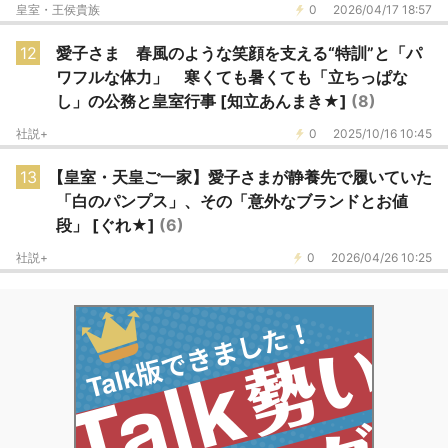
皇室・王侯貴族
0
2026/04/17 18:57
12
愛子さま 春風のような笑顔を支える“特訓”と「パ
ワフルな体力」 寒くても暑くても「立ちっぱな
し」の公務と皇室行事 [知立あんまき★]
(8)
社説+
0
2025/10/16 10:45
13
【皇室・天皇ご一家】愛子さまが静養先で履いていた
「白のパンプス」、その「意外なブランドとお値
段」 [ぐれ★]
(6)
社説+
0
2026/04/26 10:25