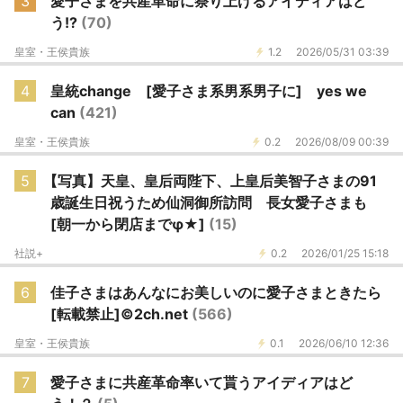
3
愛子さまを共産革命に祭り上げるアイディアはど
う!?
(70)
皇室・王侯貴族
1.2
2026/05/31 03:39
4
皇統change [愛子さま系男系男子に] yes we
can
(421)
皇室・王侯貴族
0.2
2026/08/09 00:39
5
【写真】天皇、皇后両陛下、上皇后美智子さまの91
歳誕生日祝うため仙洞御所訪問 長女愛子さまも
[朝一から閉店までφ★]
(15)
社説+
0.2
2026/01/25 15:18
6
佳子さまはあんなにお美しいのに愛子さまときたら
[転載禁止]©2ch.net
(566)
皇室・王侯貴族
0.1
2026/06/10 12:36
7
愛子さまに共産革命率いて貰うアイディアはど