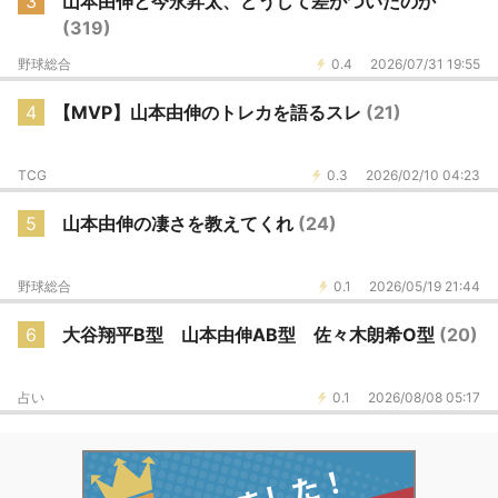
3
山本由伸と今永昇太、どうして差がついたのか
(319)
野球総合
0.4
2026/07/31 19:55
4
【MVP】山本由伸のトレカを語るスレ
(21)
TCG
0.3
2026/02/10 04:23
5
山本由伸の凄さを教えてくれ
(24)
野球総合
0.1
2026/05/19 21:44
6
大谷翔平B型 山本由伸AB型 佐々木朗希O型
(20)
占い
0.1
2026/08/08 05:17