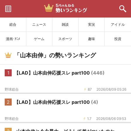
サイトを更新
総合
ニュース
雑談
実況
アイドル
漫画･ｱﾆﾒ
ゲーム
スポーツ
趣味
投資
「山本由伸」の勢いランキング
1
【LAD】山本由伸応援スレ part100
(446)
野球総合
87
2026/08/09 05:26
2
【LAD】山本由伸応援スレ part100
(4)
野球総合
1.7
2026/08/06 09:53