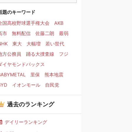
話題のキーワード
全国高校野球選手権大会
AKB
高市
無料配信
佐藤二朗
最弱
NHK
東大
大幅増
若い世代
地方公務員
踊る大捜査線
フジ
ダイヤモンドバックス
BABYMETAL
里保
熊本地震
BYD
イオンモール
自民党
過去のランキング
デイリーランキング