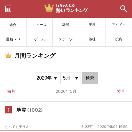
サイトを更新
総合
ニュース
雑談
実況
アイドル
漫画･ｱﾆﾒ
ゲーム
スポーツ
趣味
投資
月間ランキング
検索
前月
2020年5月
翌月
1
地震
(1002)
なんでも実況J
88万
2020/05/05 16:59