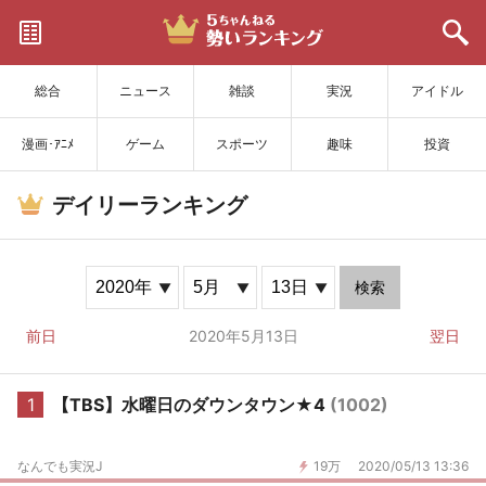
サイトを更新
総合
ニュース
雑談
実況
アイドル
漫画･ｱﾆﾒ
ゲーム
スポーツ
趣味
投資
デイリーランキング
検索
前日
2020年5月13日
翌日
1
【TBS】水曜日のダウンタウン★4
(1002)
なんでも実況J
19万
2020/05/13 13:36