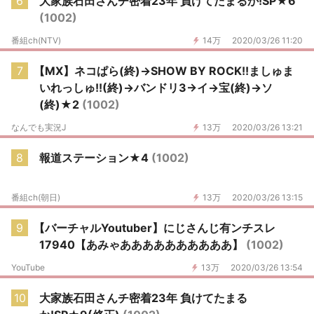
6
大家族石田さんチ密着23年 負けてたまるか!SP★6
(1002)
番組ch(NTV)
14万
2020/03/26 11:20
7
【MX】ネコぱら(終)→SHOW BY ROCK!!ましゅま
いれっしゅ!!(終)→バンドリ3→イ→宝(終)→ソ
(終)★2
(1002)
なんでも実況J
13万
2020/03/26 13:21
8
報道ステーション★4
(1002)
番組ch(朝日)
13万
2020/03/26 13:15
9
【バーチャルYoutuber】にじさんじ有ンチスレ
17940【あみゃああああああああああ】
(1002)
YouTube
13万
2020/03/26 13:54
10
大家族石田さんチ密着23年 負けてたまる