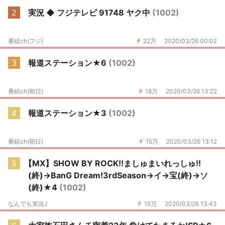
2
実況 ◆ フジテレビ 91748 ヤク中
(1002)
番組ch(フジ)
22万
2020/03/26 00:02
3
報道ステーション★6
(1002)
番組ch(朝日)
18万
2020/03/26 13:22
4
報道ステーション★3
(1002)
番組ch(朝日)
15万
2020/03/26 13:12
5
【MX】SHOW BY ROCK!!ましゅまいれっしゅ!!
(終)→BanG Dream!3rdSeason→イ→宝(終)→ソ
(終)★4
(1002)
なんでも実況J
15万
2020/03/26 13:43