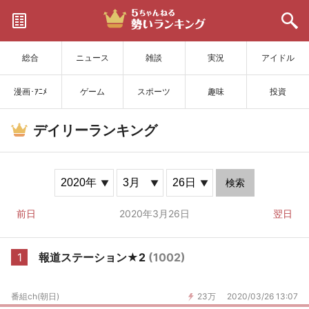
サイトを更新
総合
ニュース
雑談
実況
アイドル
漫画･ｱﾆﾒ
ゲーム
スポーツ
趣味
投資
デイリーランキング
検索
前日
2020年3月26日
翌日
1
報道ステーション★2
(1002)
番組ch(朝日)
23万
2020/03/26 13:07