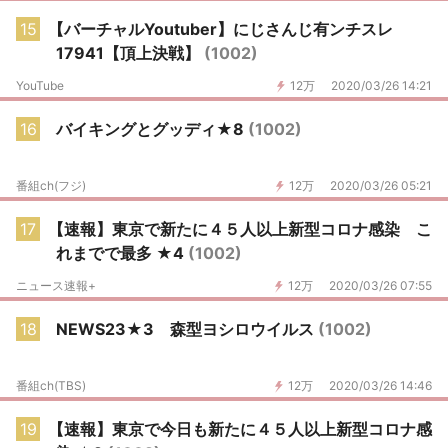
15
【バーチャルYoutuber】にじさんじ有ンチスレ
17941【頂上決戦】
(1002)
YouTube
12万
2020/03/26 14:21
16
バイキングとグッディ★8
(1002)
番組ch(フジ)
12万
2020/03/26 05:21
17
【速報】東京で新たに４５人以上新型コロナ感染 こ
れまでで最多 ★4
(1002)
ニュース速報+
12万
2020/03/26 07:55
18
NEWS23★3 森型ヨシロウイルス
(1002)
番組ch(TBS)
12万
2020/03/26 14:46
19
【速報】東京で今日も新たに４５人以上新型コロナ感