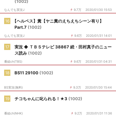
(1002)
なんでも実況J
9.7万
2020/01/30 15:53
16
【ヘルペス】糞【ヤニ糞のえちえちシーン有り】
Part.7
(1002)
なんでも実況J
9.6万
2020/01/31 14:01
17
実況 ◆ ＴＢＳテレビ 38867 続・田村真子のニュー
ス読み
(1002)
番組ch(TBS)
9.6万
2020/01/31 04:31
18
BS11 29100
(1002)
BS実況(無料)
9.3万
2020/01/30 15:44
19
チコちゃんに叱られる！★3
(1002)
番組ch(NHK)
9.2万
2020/01/31 11:36