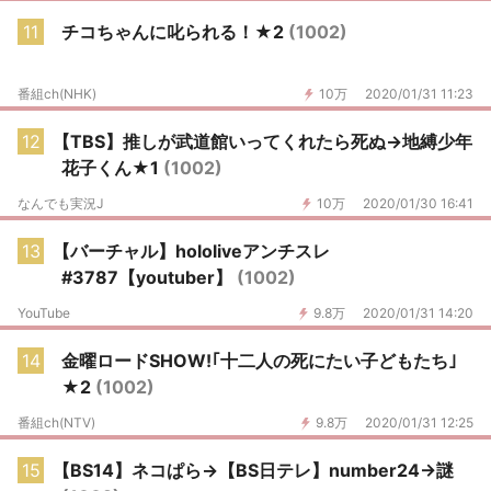
11
チコちゃんに叱られる！★2
(1002)
番組ch(NHK)
10万
2020/01/31 11:23
12
【TBS】推しが武道館いってくれたら死ぬ→地縛少年
花子くん★1
(1002)
なんでも実況J
10万
2020/01/30 16:41
13
【バーチャル】hololiveアンチスレ
#3787【youtuber】
(1002)
YouTube
9.8万
2020/01/31 14:20
14
金曜ロードSHOW!｢十二人の死にたい子どもたち｣
★2
(1002)
番組ch(NTV)
9.8万
2020/01/31 12:25
15
【BS14】ネコぱら→【BS日テレ】number24→謎