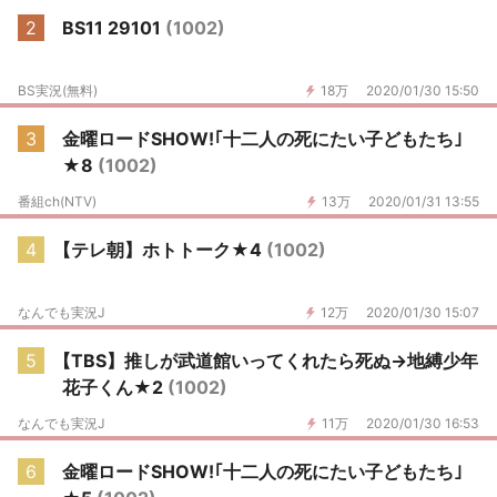
2
BS11 29101
(1002)
BS実況(無料)
18万
2020/01/30 15:50
3
金曜ロードSHOW!｢十二人の死にたい子どもたち｣
★8
(1002)
番組ch(NTV)
13万
2020/01/31 13:55
4
【テレ朝】ホトトーク★4
(1002)
なんでも実況J
12万
2020/01/30 15:07
5
【TBS】推しが武道館いってくれたら死ぬ→地縛少年
花子くん★2
(1002)
なんでも実況J
11万
2020/01/30 16:53
6
金曜ロードSHOW!｢十二人の死にたい子どもたち｣