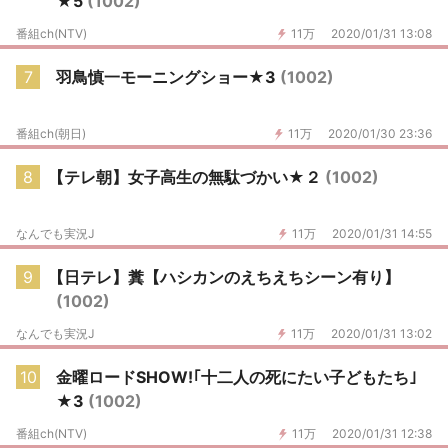
★5
(1002)
番組ch(NTV)
11万
2020/01/31 13:08
7
羽鳥慎一モーニングショー★3
(1002)
番組ch(朝日)
11万
2020/01/30 23:36
8
【テレ朝】女子高生の無駄づかい★２
(1002)
なんでも実況J
11万
2020/01/31 14:55
9
【日テレ】糞【ハシカンのえちえちシーン有り】
(1002)
なんでも実況J
11万
2020/01/31 13:02
10
金曜ロードSHOW!｢十二人の死にたい子どもたち｣
★3
(1002)
番組ch(NTV)
11万
2020/01/31 12:38