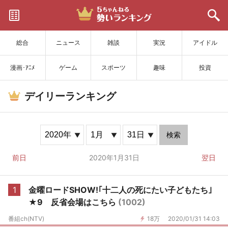
サイトを更新
総合
ニュース
雑談
実況
アイドル
漫画･ｱﾆﾒ
ゲーム
スポーツ
趣味
投資
デイリーランキング
検索
前日
2020年1月31日
翌日
1
金曜ロードSHOW!｢十二人の死にたい子どもたち｣
★9 反省会場はこちら
(1002)
番組ch(NTV)
18万
2020/01/31 14:03