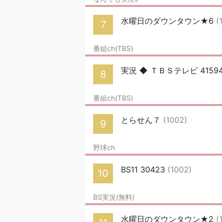
水曜日のダウンタウン★6
(
7
番組ch(TBS)
実況 ◆ ＴＢＳテレビ 415
8
番組ch(TBS)
とらせん７
(1002)
9
野球ch
BS11 30423
(1002)
10
BS実況(無料)
水曜日のダウンタウン★2
(