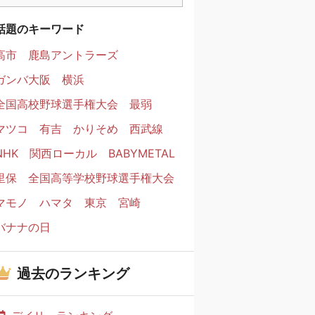
話題のキーワード
高市
鹿島アントラーズ
ガンバ大阪
横浜
全国高校野球選手権大会
最弱
マツコ
有吉
かりそめ
西武線
NHK
関西ローカル
BABYMETAL
里保
全国高等学校野球選手権大会
マモノ
ハマタ
東京
宮崎
バナナの日
過去のランキング