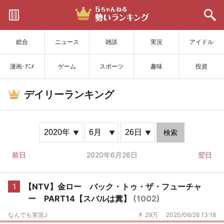
サイトを更新
総合
ニュース
雑談
実況
アイドル
漫画･ｱﾆﾒ
ゲーム
スポーツ
趣味
投資
デイリーランキング
検索
前日
2020年6月26日
翌日
1
【NTV】金ロー バック・トゥ・ザ・フューチャ
ー PART14【スバルは糞】
(1002)
なんでも実況J
29万
2020/06/26 13:18