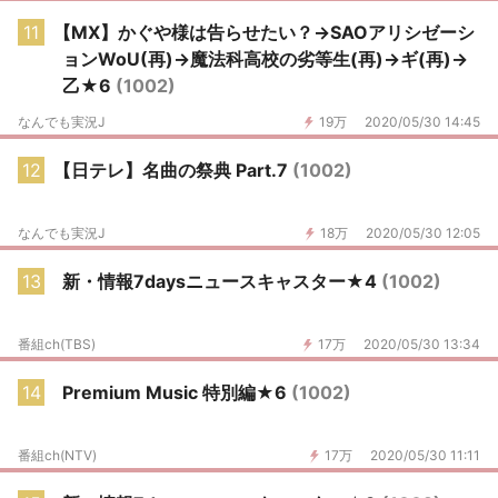
11
【MX】かぐや様は告らせたい？→SAOアリシゼーシ
ョンWoU(再)→魔法科高校の劣等生(再)→ギ(再)→
乙★6
(1002)
なんでも実況J
19万
2020/05/30 14:45
12
【日テレ】名曲の祭典 Part.7
(1002)
なんでも実況J
18万
2020/05/30 12:05
13
新・情報7daysニュースキャスター★4
(1002)
番組ch(TBS)
17万
2020/05/30 13:34
14
Premium Music 特別編★6
(1002)
番組ch(NTV)
17万
2020/05/30 11:11