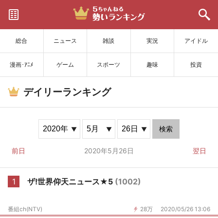
サイトを更新
総合
ニュース
雑談
実況
アイドル
漫画･ｱﾆﾒ
ゲーム
スポーツ
趣味
投資
デイリーランキング
検索
前日
2020年5月26日
翌日
1
ザ!世界仰天ニュース★5
(1002)
番組ch(NTV)
28万
2020/05/26 13:06