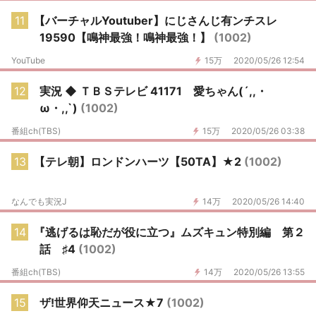
11
【バーチャルYoutuber】にじさんじ有ンチスレ
19590【鳴神最強！鳴神最強！】
(1002)
YouTube
15万
2020/05/26 12:54
12
実況 ◆ ＴＢＳテレビ 41171 愛ちゃん(´,,・
ω・,,`)
(1002)
番組ch(TBS)
15万
2020/05/26 03:38
13
【テレ朝】ロンドンハーツ【50TA】★2
(1002)
なんでも実況J
14万
2020/05/26 14:40
14
『逃げるは恥だが役に立つ』ムズキュン特別編 第２
話 ♯4
(1002)
番組ch(TBS)
14万
2020/05/26 13:55
15
ザ!世界仰天ニュース★7
(1002)