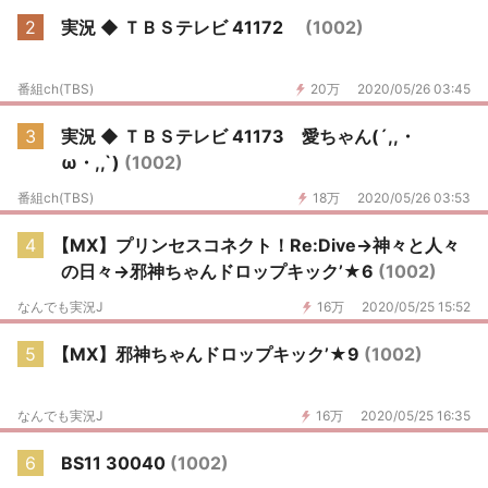
2
実況 ◆ ＴＢＳテレビ 41172
(1002)
番組ch(TBS)
20万
2020/05/26 03:45
3
実況 ◆ ＴＢＳテレビ 41173 愛ちゃん(´,,・
ω・,,`)
(1002)
番組ch(TBS)
18万
2020/05/26 03:53
4
【MX】プリンセスコネクト！Re:Dive→神々と人々
の日々→邪神ちゃんドロップキック’★6
(1002)
なんでも実況J
16万
2020/05/25 15:52
5
【MX】邪神ちゃんドロップキック’★9
(1002)
なんでも実況J
16万
2020/05/25 16:35
6
BS11 30040
(1002)