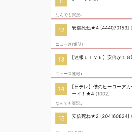
11
なんでも実況J
安倍死ね★4 [444070153]
12
ニュー速(嫌儲)
【速報ＬＩＶＥ】安倍が１８
13
ニュース速報+
【日テレ】僕のヒーローアカデ
14
ーイ！★4
(1002)
なんでも実況J
安倍死ね★2 [204160824]
15