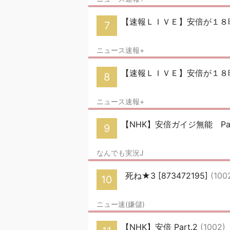
【速報ＬＩＶＥ】安倍が１８
7
ニュース速報+
【速報ＬＩＶＥ】安倍が１８
8
ニュース速報+
【NHK】安倍ガイジ無能 Par
9
なんでも実況J
死ね★3 [873472195]
(100
10
ニュー速(嫌儲)
【NHK】安倍 Part.2
(1002)