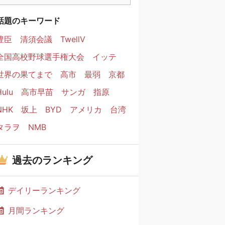
話題のキーワード
豊臣
清須会議
TwellV
全国高校野球選手権大会
イッテ
世界の果てまで
高市
最弱
京都
Hulu
高市早苗
サンガ
指原
NHK
坂上
BYD
アメリカ
台湾
タラヲ
NMB
過去のランキング
デイリーランキング
月間ランキング