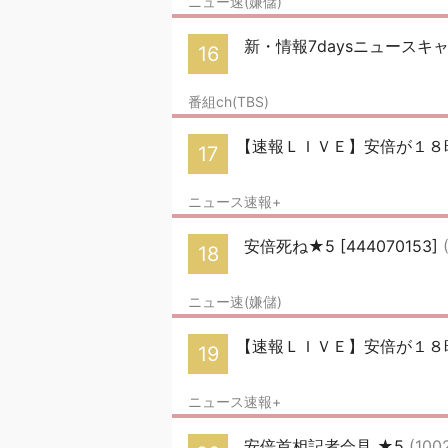
ニュー速(嫌儲)
新・情報7daysニュースキ
16
番組ch(TBS)
【速報ＬＩＶＥ】安倍が１８
17
ニュース速報+
安倍死ね★5 [444070153]
18
ニュー速(嫌儲)
【速報ＬＩＶＥ】安倍が１８時
19
ニュース速報+
安倍首相記者会見 ★5
(100