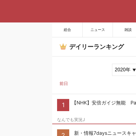
総合
ニュース
雑談
デイリーランキング
前日
【NHK】安倍ガイジ無能 Par
1
なんでも実況J
新・情報7daysニュースキ
2