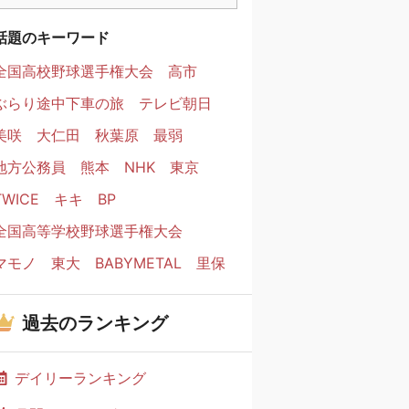
話題のキーワード
全国高校野球選手権大会
高市
ぶらり途中下車の旅
テレビ朝日
美咲
大仁田
秋葉原
最弱
地方公務員
熊本
NHK
東京
TWICE
キキ
BP
全国高等学校野球選手権大会
マモノ
東大
BABYMETAL
里保
過去のランキング
デイリーランキング