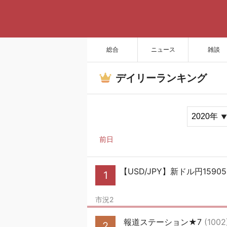
総合
ニュース
雑談
デイリーランキング
前日
【USD/JPY】新ドル円159
1
市況2
報道ステーション★7
(1002
2