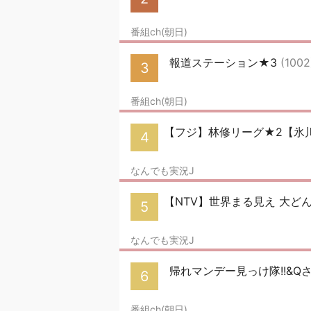
番組ch(朝日)
報道ステーション★3
(1002
3
番組ch(朝日)
【フジ】林修リーグ★2【氷
4
なんでも実況J
【NTV】世界まる見え 大ど
5
なんでも実況J
帰れマンデー見っけ隊!!&Qさ
6
番組ch(朝日)