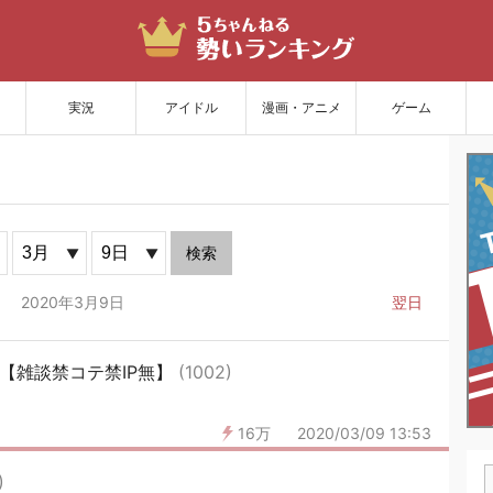
サイトを更新
実況
アイドル
漫画・アニメ
ゲーム
検索
2020年3月9日
翌日
05【雑談禁コテ禁IP無】
(1002)
16万
2020/03/09 13:53
)