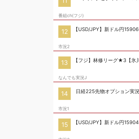
11
番組ch(フジ)
【USD/JPY】新ドル円159
12
市況2
【フジ】林修リーグ★3【氷
13
なんでも実況J
日経225先物オプション実況
14
市況1
【USD/JPY】新ドル円159
15