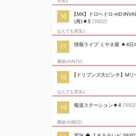
市況2
【MX】ドロヘドロ→ID:IN
16
(再)★5
(1002)
なんでも実況J
情報ライブ ミヤネ屋 ★4
17
番組ch(NTV)
【ドリブンズ大ピンチ】Mリー
18
なんでも実況J
報道ステーション★4
(1002
19
番組ch(朝日)
実況 ◆ ＴＢＳテレビ 393