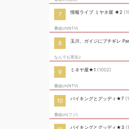
情報ライブ ミヤネ屋 ★2
(1
7
番組ch(NTV)
玉川、ガイジにブチギレ Par
8
なんでも実況J
ミネヤ屋★1
(1002)
9
番組ch(NTV)
バイキングとグッディ★7
(
10
番組ch(フジ)
バイキングとグッディ★3
(