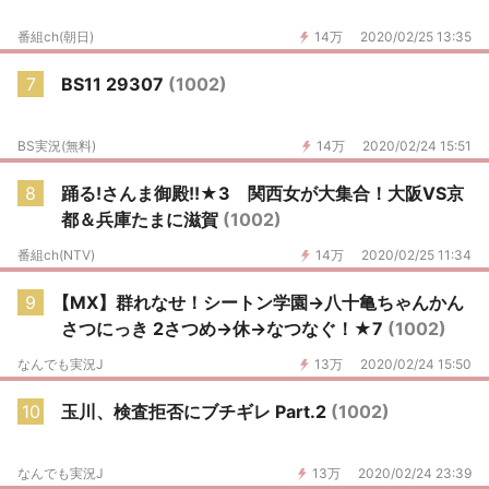
番組ch(朝日)
14万
2020/02/25 13:35
7
BS11 29307
(1002)
BS実況(無料)
14万
2020/02/24 15:51
8
踊る!さんま御殿!!★3 関西女が大集合！大阪VS京
都＆兵庫たまに滋賀
(1002)
番組ch(NTV)
14万
2020/02/25 11:34
9
【MX】群れなせ！シートン学園→八十亀ちゃんかん
さつにっき 2さつめ→休→なつなぐ！★7
(1002)
なんでも実況J
13万
2020/02/24 15:50
10
玉川、検査拒否にブチギレ Part.2
(1002)
なんでも実況J
13万
2020/02/24 23:39