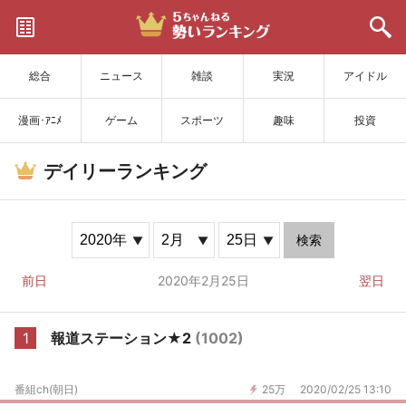
サイトを更新
総合
ニュース
雑談
実況
アイドル
漫画･ｱﾆﾒ
ゲーム
スポーツ
趣味
投資
デイリーランキング
検索
前日
2020年2月25日
翌日
1
報道ステーション★2
(1002)
番組ch(朝日)
25万
2020/02/25 13:10