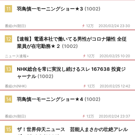
11
羽鳥慎一モーニングショー★3
(1002)
番組ch(朝日)
12万
2020/02/24 23:30
12
【速報】電通本社で働いてる男性がコロナ陽性 全従
業員が在宅勤務★２
(1002)
ニュース速報+
12万
2020/02/25 10:20
13
NHK総合を常に実況し続けるスレ 167638 投資ジ
ャーナル
(1002)
番組ch(NHK)
12万
2020/02/25 12:42
14
羽鳥慎一モーニングショー★4
(1002)
番組ch(朝日)
12万
2020/02/24 23:37
15
ザ！世界仰天ニュース 芸能人まさかの壮絶アレル