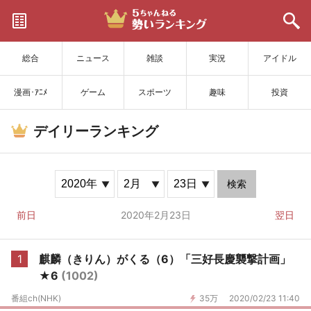
サイトを更新
総合
ニュース
雑談
実況
アイドル
漫画･ｱﾆﾒ
ゲーム
スポーツ
趣味
投資
デイリーランキング
検索
前日
2020年2月23日
翌日
1
麒麟（きりん）がくる（6）「三好長慶襲撃計画」
★6
(1002)
番組ch(NHK)
35万
2020/02/23 11:40