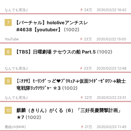
なんでも実況J
24万
2020/02/22 16:42
7
【バーチャル】hololiveアンチスレ
#4638【youtuber】
(1002)
YouTube
23万
2020/02/22 15:00
8
【TBS】日曜劇場 テセウスの船 Part.5
(1002)
なんでも実況J
23万
2020/02/23 12:48
9
【ﾆﾁｱｻ】ﾋｰﾘﾝｸﾞっど♥ﾌﾟﾘｷｭｱ→仮面ﾗｲﾀﾞｰｾﾞﾛﾜﾝ→騎士
竜戦隊ﾘｭｳｿｳｼﾞｬｰ ☆3
(1002)
なんでも実況J
22万
2020/02/22 23:51
10
麒麟（きりん）がくる（6）「三好長慶襲撃計画」
★7
(1002)
番組ch(NHK)
21万
2020/02/23 11:45