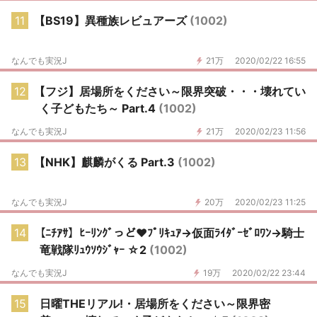
11
【BS19】異種族レビュアーズ
(1002)
なんでも実況J
21万
2020/02/22 16:55
12
【フジ】居場所をください～限界突破・・・壊れてい
く子どもたち～ Part.4
(1002)
なんでも実況J
21万
2020/02/23 11:56
13
【NHK】麒麟がくる Part.3
(1002)
なんでも実況J
20万
2020/02/23 11:25
14
【ﾆﾁｱｻ】ﾋｰﾘﾝｸﾞっど♥ﾌﾟﾘｷｭｱ→仮面ﾗｲﾀﾞｰｾﾞﾛﾜﾝ→騎士
竜戦隊ﾘｭｳｿｳｼﾞｬｰ ☆2
(1002)
なんでも実況J
19万
2020/02/22 23:44
15
日曜THEリアル!・居場所をください～限界密