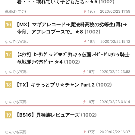
着・・・壊れていく子どもたち～★5
(1002)
番組ch(フジ)
19万
2020/02/23 11:59
16
【MX】マギアレコード→魔法科高校の劣等生(再)→
今宵、アフレコブースで。★8
(1002)
なんでも実況J
19万
2020/02/22 15:12
17
【ﾆﾁｱｻ】ﾋｰﾘﾝｸﾞっど♥ﾌﾟﾘｷｭｱ→仮面ﾗｲﾀﾞｰｾﾞﾛﾜﾝ→騎士
竜戦隊ﾘｭｳｿｳｼﾞｬｰ ☆4
(1002)
なんでも実況J
19万
2020/02/22 23:58
18
【TX】キラっとプリ☆チャン Part.2
(1002)
なんでも実況J
19万
2020/02/23 01:14
19
【BS16】異種族レビュアーズ
(1002)
なんでも実況J
17万
2020/02/22 16:37