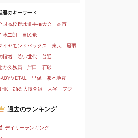
話題のキーワード
全国高校野球選手権大会
高市
佐藤二朗
自民党
ダイヤモンドバックス
東大
最弱
大幅増
若い世代
普通
地方公務員
岸田
石破
BABYMETAL
里保
熊本地震
NHK
踊る大捜査線
大谷
フジ
過去のランキング
デイリーランキング