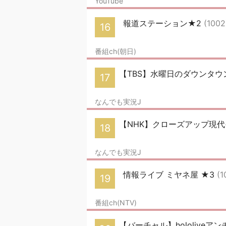
YouTube
報道ステーション★2
(1002
16
番組ch(朝日)
【TBS】水曜日のダウンタウ
17
なんでも実況J
【NHK】クローズアップ現代+
18
なんでも実況J
情報ライブ ミヤネ屋 ★3
(1
19
番組ch(NTV)
【バーチャル】hololiveアンチ