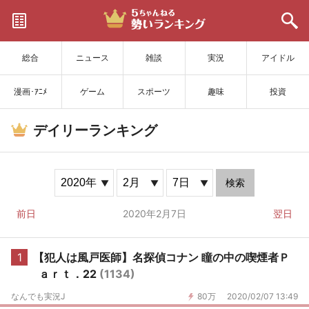
サイトを更新
総合
ニュース
雑談
実況
アイドル
漫画･ｱﾆﾒ
ゲーム
スポーツ
趣味
投資
デイリーランキング
検索
前日
2020年2月7日
翌日
1
【犯人は風戸医師】名探偵コナン 瞳の中の喫煙者Ｐ
ａｒｔ．22
(1134)
なんでも実況J
80万
2020/02/07 13:49