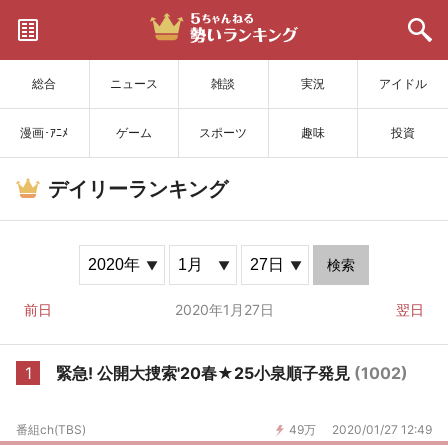
サイトを更新
総合
ニュース
雑談
実況
アイドル
漫画･ｱﾆﾒ
ゲーム
スポーツ
趣味
投資
デイリーランキング
検索
前日
2020年1月27日
翌日
1
緊急! 公開大捜索'20春★25小泉順子発見
(1002)
番組ch(TBS)
49万
2020/01/27 12:49