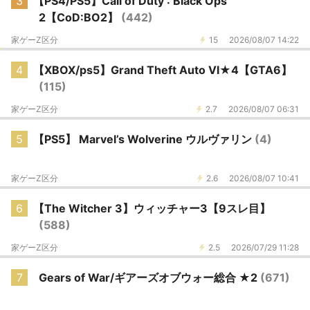
3
【PS4/PS5】Call of Duty : Black Ops
2【CoD:BO2】
(442)
家ゲーZ区分
15
2026/08/07 14:22
4
【XBOX/ps5】Grand Theft Auto Ⅵ★4【GTA6】
(115)
家ゲーZ区分
2.7
2026/08/07 06:31
5
【PS5】 Marvel’s Wolverine ウルヴァリン
(4)
家ゲーZ区分
2.6
2026/08/07 10:41
6
【The Witcher 3】ウィッチャー3【9スレ目】
(588)
家ゲーZ区分
2.5
2026/07/29 11:28
7
Gears of War/ギアーズオブウォー総合 ★2
(671)