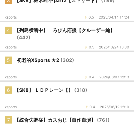
3
【SK8】堀米雄斗 part2【ストリート】
(799)
xsports
0.5
2025/04/14 14:24
4
【列島横断中】 ろびん応援【クルーザー編】
(442)
xsports
0.5
2025/10/24 18:30
5
初老的XSports ★2
(302)
xsports
0.4
2026/08/07 12:13
6
【SK8】 ＬＤＰレーン【】
(318)
xsports
0.4
2025/06/12 12:10
7
【統合失調症】カスおじ【自作自演】
(761)