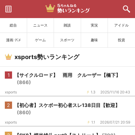
サイトを更新
総合
ニュース
雑談
実況
アイドル
漫画･ｱﾆﾒ
ゲーム
スポーツ
趣味
投資
xsports勢いランキング
1
【サイクルロード】 雨用 クルーザー【橋下】
(866)
xsports
1.3
2025/11/16 20:43
2
【初心者】スケボー初心者スレ138日目【歓迎】
(860)
xsports
1.1
2026/07/21 20:59