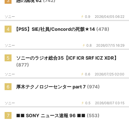
3
愚の国境 62
(742)
ソニー
0.9
2026/04/05 06:22
4
【PS5】SIE/社員/Concordの死骸★14
(478)
ソニー
0.8
2026/07/15 16:29
5
ソニーのラジオ総合35【ICF ICR SRF ICZ XDR】
(877)
ソニー
0.6
2026/07/25 02:00
6
厚木テクノロジーセンター part 7
(974)
ソニー
0.5
2026/08/07 03:15
7
■■ SONY ニュース速報 96 ■■
(553)