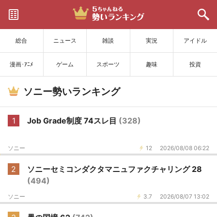
サイトを更新
総合
ニュース
雑談
実況
アイドル
漫画･ｱﾆﾒ
ゲーム
スポーツ
趣味
投資
ソニー勢いランキング
1
Job Grade制度 74スレ目
(328)
ソニー
12
2026/08/08 06:22
2
ソニーセミコンダクタマニュファクチャリング 28
(494)
ソニー
3.7
2026/08/07 13:02