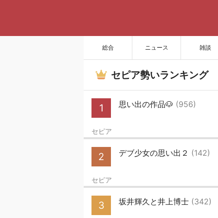
総合
ニュース
雑談
セピア勢いランキング
思い出の作品🐶
(956)
1
セピア
デブ少女の思い出２
(142)
2
セピア
坂井輝久と井上博士
(342)
3