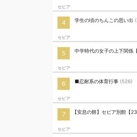
セピア
学生の頃のちんこの思い出
4
セピア
中学時代の女子の上下関係【
5
セピア
■忍耐系の体育行事
(526)
6
セピア
【安息の餅】セピア別館【23時
7
セピア