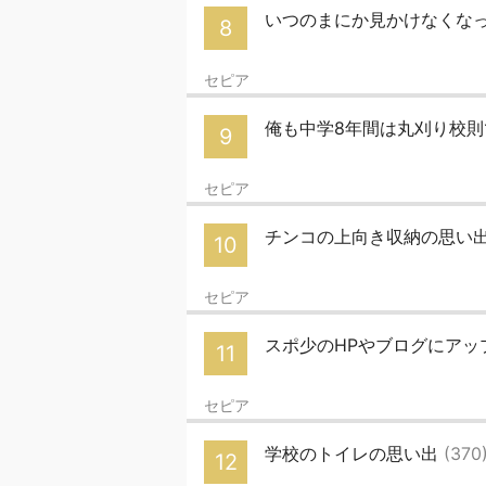
いつのまにか見かけなくなった
8
セピア
俺も中学8年間は丸刈り校
9
セピア
チンコの上向き収納の思い
10
セピア
スポ少のHPやブログにアッ
11
セピア
学校のトイレの思い出
(370
12