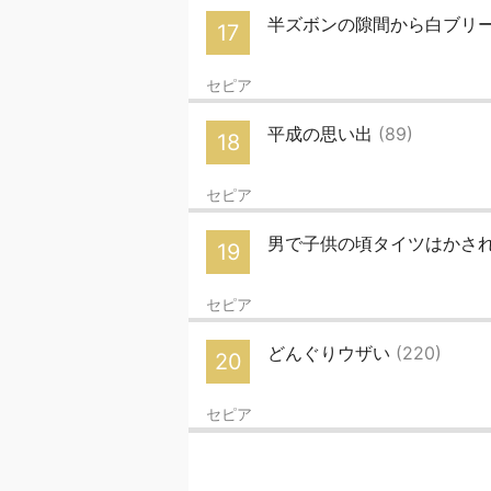
半ズボンの隙間から白ブリ
17
セピア
平成の思い出
(89)
18
セピア
男で子供の頃タイツはかさ
19
セピア
どんぐりウザい
(220)
20
セピア