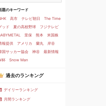
話題のキーワード
NHK
高市
テレビ朝日
The Time
グッド
夏の高校野球
フジテレビ
BABYMETAL
里保
熊本
米国株
情報提供
アメリカ
蘭丸
岸谷
韓国サッカー協会
神谷
最新情報
W杯
Snow Man
過去のランキング
デイリーランキング
月間ランキング