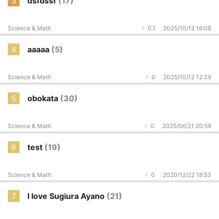
3
dsfdssf
(17)
Science & Math
0.1
2025/10/12 16:08
4
aaaaa
(5)
Science & Math
0
2025/10/12 12:39
5
obokata
(30)
Science & Math
0
2025/06/21 20:59
6
test
(19)
Science & Math
0
2020/12/22 18:53
7
I love Sugiura Ayano
(21)