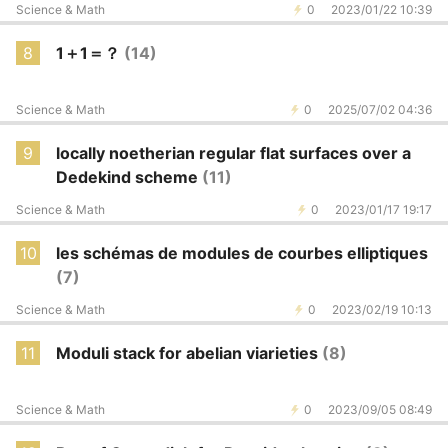
Science & Math
0
2023/01/22 10:39
8
1＋1＝？
(14)
Science & Math
0
2025/07/02 04:36
9
locally noetherian regular flat surfaces over a
Dedekind scheme
(11)
Science & Math
0
2023/01/17 19:17
10
les schémas de modules de courbes elliptiques
(7)
Science & Math
0
2023/02/19 10:13
11
Moduli stack for abelian viarieties
(8)
Science & Math
0
2023/09/05 08:49