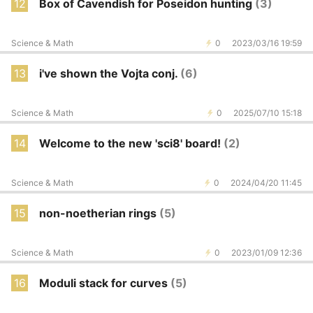
12
Box of Cavendish for Poseidon hunting
(3)
Science & Math
0
2023/03/16 19:59
13
i've shown the Vojta conj.
(6)
Science & Math
0
2025/07/10 15:18
14
Welcome to the new 'sci8' board!
(2)
Science & Math
0
2024/04/20 11:45
15
non-noetherian rings
(5)
Science & Math
0
2023/01/09 12:36
16
Moduli stack for curves
(5)