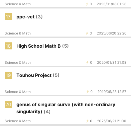
Science & Math
0
2023/01/08 01:28
17
ppc-vet
(3)
Science & Math
0
2025/06/20 22:26
18
High School Math B
(5)
Science & Math
0
2020/01/31 21:08
19
Touhou Project
(5)
Science & Math
0
2019/05/23 12:57
20
genus of singular curve (with non-ordinary
singularity)
(4)
Science & Math
0
2025/06/21 21:00