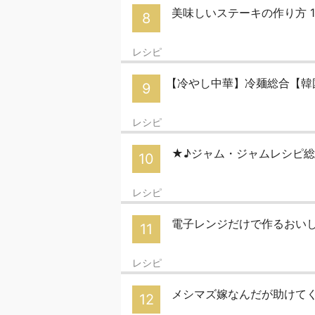
美味しいステーキの作り方 
8
レシピ
【冷やし中華】冷麺総合【韓
9
レシピ
★♪ジャム・ジャムレシピ
10
レシピ
電子レンジだけで作るおい
11
レシピ
メシマズ嫁なんだが助けて
12