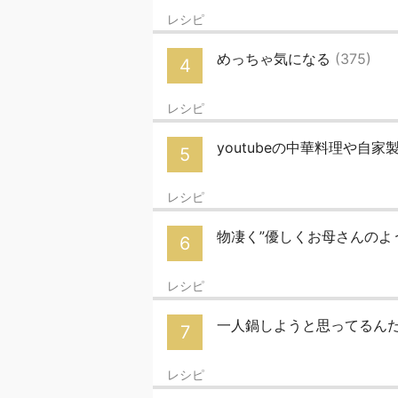
レシピ
めっちゃ気になる
(375)
4
レシピ
youtubeの中華料理や自
5
レシピ
物凄く”優しくお母さんのよう
6
レシピ
一人鍋しようと思ってるんだ
7
レシピ