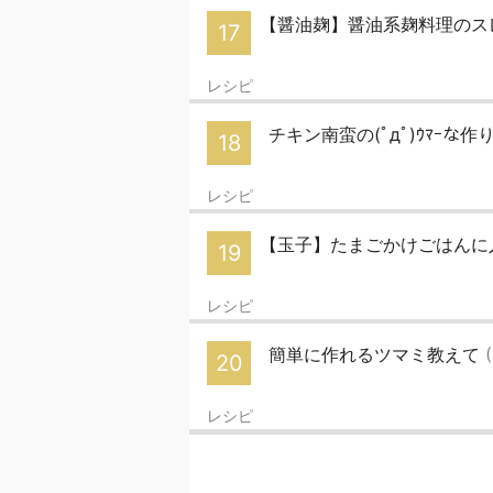
【醤油麹】醤油系麹料理のス
17
レシピ
チキン南蛮の(ﾟдﾟ)ｳﾏｰな作
18
レシピ
【玉子】たまごかけごはんに
19
レシピ
簡単に作れるツマミ教えて
20
レシピ