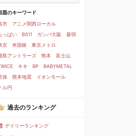
話題のキーワード
高市
アニメ関西ローカル
ちっぱい
BS11
ガンバ大阪
最弱
東京
米国株
東京メトロ
鹿島アントラーズ
熊本
富士山
TWICE
キキ
BP
BABYMETAL
里保
熊本地震
イオンモール
ドル円
過去のランキング
デイリーランキング