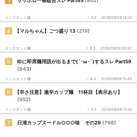
3
サッポロ一番総合スレ Part45
(802)
インスタント麺
6.5
2026/08/08 16:20
4
【マルちゃん】ごつ盛り 13
(219)
インスタント麺
6.3
2026/08/08 00:47
5
IDに即席麺用語が出るまで(´･ω･`)するスレ Part59
(843)
インスタント麺
4.4
2026/08/08 15:40
6
【辛さ注意】激辛カップ麺 11杯目【表示あり】
(952)
インスタント麺
3.3
2026/08/08 15:52
7
日清カップヌードル○○○味 その29
(798)