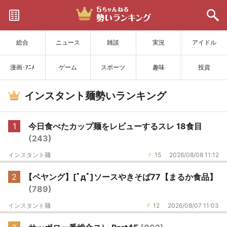
サイトを更新
総合
ニュース
雑談
実況
アイドル
漫画･ｱﾆﾒ
ゲーム
スポーツ
趣味
投資
インスタント麺勢いランキング
1
今日食べたカップ麺をレビューするスレ 18食目
(243)
インスタント麺
15
2026/08/08 11:12
2
【ペヤング】[ﾟдﾟ]ソースやきそば77【まるか食品】
(789)
インスタント麺
12
2026/08/07 11:03