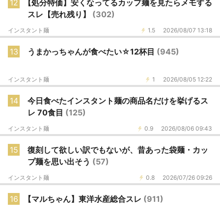
12
【処分特価】安くなってるカップ麺を見たらメモする
スレ【売れ残り】
(302)
インスタント麺
1.5
2026/08/07 13:18
13
うまかっちゃんが食べたい☆12杯目
(945)
インスタント麺
1
2026/08/05 12:22
14
今日食べたインスタント麺の商品名だけを挙げるス
レ 70食目
(125)
インスタント麺
0.9
2026/08/06 09:43
15
復刻して欲しい訳でもないが、昔あった袋麺・カッ
プ麺を思い出そう
(57)
インスタント麺
0.8
2026/07/26 09:26
16
【マルちゃん】東洋水産総合スレ
(911)