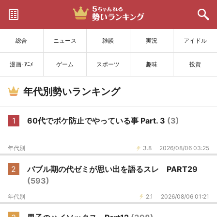
サイトを更新
総合
ニュース
雑談
実況
アイドル
漫画･ｱﾆﾒ
ゲーム
スポーツ
趣味
投資
年代別勢いランキング
1
60代でボケ防止でやっている事 Part. 3
(3)
年代別
3.8
2026/08/06 03:25
2
バブル期の代ゼミが思い出を語るスレ PART29
(593)
年代別
2.1
2026/08/06 01:21