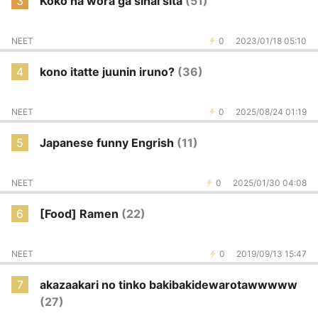
3
Koko ha wora ga sihai sita
(51)
NEET
0
2023/01/18 05:10
4
kono itatte juunin iruno?
(36)
NEET
0
2025/08/24 01:19
5
Japanese funny Engrish
(11)
NEET
0
2025/01/30 04:08
6
[Food] Ramen
(22)
NEET
0
2019/09/13 15:47
7
akazaakari no tinko bakibakidewarotawwwww
(27)