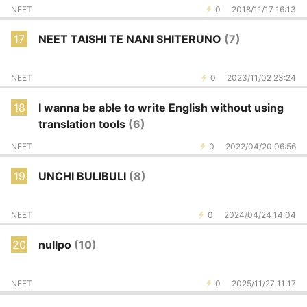
NEET
0
2018/11/17 16:13
17
NEET TAISHI TE NANI SHITERUNO
(7)
NEET
0
2023/11/02 23:24
18
I wanna be able to write English without using
translation tools
(6)
NEET
0
2022/04/20 06:56
19
UNCHI BULIBULI
(8)
NEET
0
2024/04/24 14:04
20
nullpo
(10)
NEET
0
2025/11/27 11:17