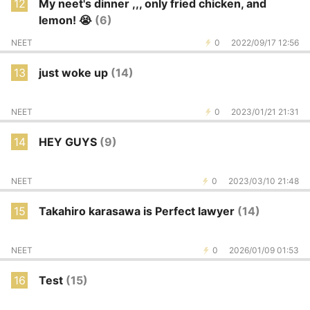
12
My neet's dinner ,,, only fried chicken, and
lemon! 😭
(6)
NEET
0
2022/09/17 12:56
13
just woke up
(14)
NEET
0
2023/01/21 21:31
14
HEY GUYS
(9)
NEET
0
2023/03/10 21:48
15
Takahiro karasawa is Perfect lawyer
(14)
NEET
0
2026/01/09 01:53
16
Test
(15)