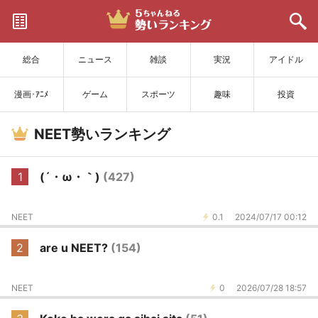
サイトを更新
総合
ニュース
雑談
実況
アイドル
漫画･ｱﾆﾒ
ゲーム
スポーツ
趣味
投資
NEET勢いランキング
1
(´・ω・｀)
(427)
NEET
0.1
2024/07/17 00:12
2
are u NEET?
(154)
NEET
0
2026/07/28 18:57