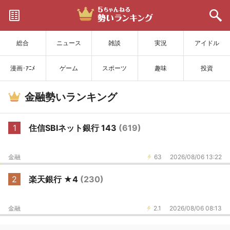
サイトを更新
総合
ニュース
雑談
実況
アイドル
漫画･ｱﾆﾒ
ゲーム
スポーツ
趣味
投資
金融勢いランキング
1
住信SBIネット銀行 143
(619)
金融
63
2026/08/06 13:22
2
楽天銀行 ★4
(230)
金融
2.1
2026/08/06 08:13