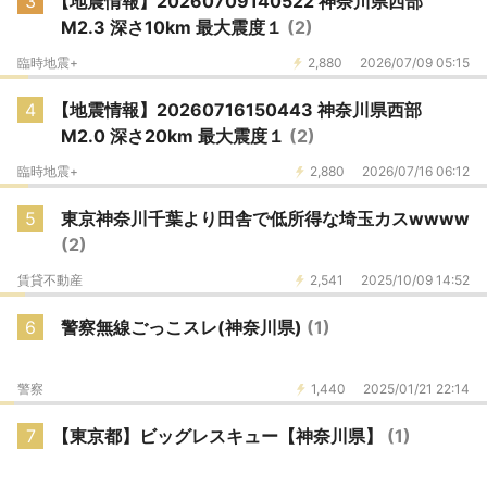
3
【地震情報】20260709140522 神奈川県西部
M2.3 深さ10km 最大震度１
(2)
臨時地震+
2,880
2026/07/09 05:15
4
【地震情報】20260716150443 神奈川県西部
M2.0 深さ20km 最大震度１
(2)
臨時地震+
2,880
2026/07/16 06:12
5
東京神奈川千葉より田舎で低所得な埼玉カスwwww
(2)
賃貸不動産
2,541
2025/10/09 14:52
6
警察無線ごっこスレ(神奈川県)
(1)
警察
1,440
2025/01/21 22:14
7
【東京都】ビッグレスキュー【神奈川県】
(1)