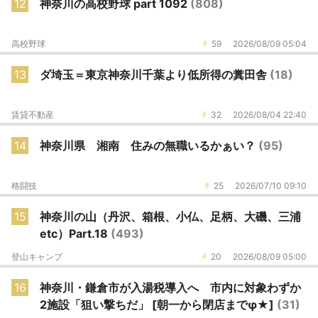
12
神奈川の高校野球 part 1092
(808)
高校野球
59
2026/08/09 05:04
13
ダ埼玉＝東京神奈川千葉より低所得の糞田舎
(18)
賃貸不動産
32
2026/08/04 22:40
14
神奈川県 湘南 住みの無職いるかぁい？
(95)
格闘技
25
2026/07/10 09:10
15
神奈川の山（丹沢、箱根、小仏、足柄、大磯、三浦
etc）Part.18
(493)
登山キャンプ
20
2026/08/09 05:00
16
神奈川・鎌倉市が入湯税導入へ 市内に対象わずか
2施設「狙い撃ちだ」 [朝一から閉店までφ★]
(31)