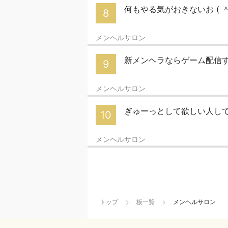
何もやる気がおきないお ( ＾
8
メンヘルサロン
新メンヘラならゲーム配信する
9
メンヘルサロン
ぎゅーっとして欲しい人して
10
メンヘルサロン
トップ
板一覧
メンヘルサロン