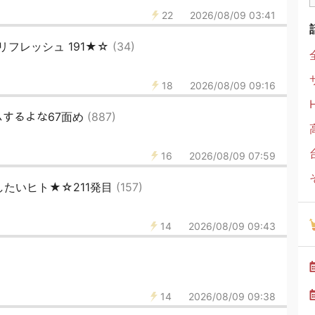
22
2026/08/09 03:41
フレッシュ 191★☆
(34)
18
2026/08/09 09:16
ムするよな67面め
(887)
16
2026/08/09 07:59
たいヒト★☆211発目
(157)
14
2026/08/09 09:43
14
2026/08/09 09:38