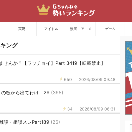
サイトを更新
実況
アイドル
漫画・アニメ
ゲーム
キング
せんか？【ワッチョイ】Part 3419【転載禁止】
650
2026/08/09 09:48
この板から出て行け 29
(395)
34
2026/08/09 06:31
談・相談スレPart189
(26)