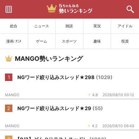
サイトを更新
総合
ニュース
雑談
実況
アイドル
漫画･ｱﾆﾒ
ゲーム
スポーツ
趣味
投資
MANGO勢いランキング
1
NGワード絞り込みスレッド★298
(1029)
MANGO
4.8
2026/08/10 00:12
2
NGワード絞り込みスレッド★29
(55)
MANGO
4.2
2026/08/10 06:49