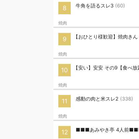
牛角を語るスレ3
(60)
8
焼肉
【おひとり様歓迎】焼肉きんぐ
9
焼肉
【安い】安安 その9【食べ
10
焼肉
感動の肉と米スレ2
(338)
11
焼肉
■■■あみやき亭 4人前■
12