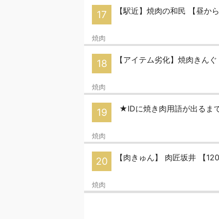
【駅近】焼肉の和民 【昼か
17
焼肉
【アイテム劣化】焼肉きんぐ 
18
焼肉
★IDに焼き肉用語が出るまで(
19
焼肉
【肉きゅん】 肉匠坂井 【1
20
焼肉