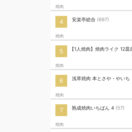
焼肉
安楽亭総合
(697)
4
焼肉
【1人焼肉】焼肉ライク 12皿
5
焼肉
浅草焼肉 本とさや・やいち
6
焼肉
熟成焼肉いちばん 4
(57)
7
焼肉