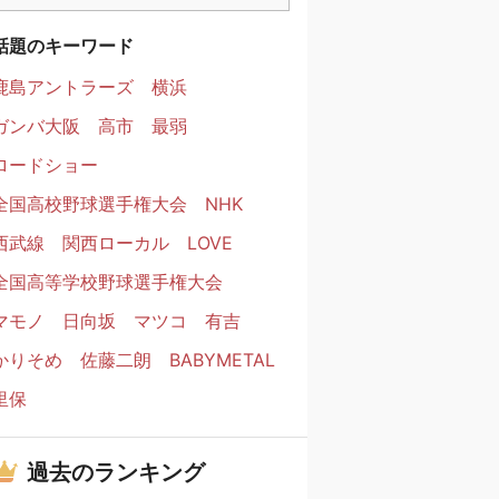
話題のキーワード
鹿島アントラーズ
横浜
ガンバ大阪
高市
最弱
ロードショー
全国高校野球選手権大会
NHK
西武線
関西ローカル
LOVE
全国高等学校野球選手権大会
マモノ
日向坂
マツコ
有吉
かりそめ
佐藤二朗
BABYMETAL
里保
過去のランキング