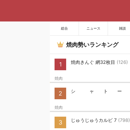
総合
ニュース
雑談
焼肉勢いランキング
焼肉きんぐ 網32枚目
(126)
1
焼肉
シ ャ ト ー
2
焼肉
じゅうじゅうカルビ 7
(798)
3