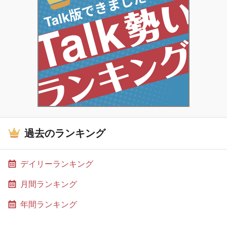
過去のランキング
デイリーランキング
月間ランキング
年間ランキング