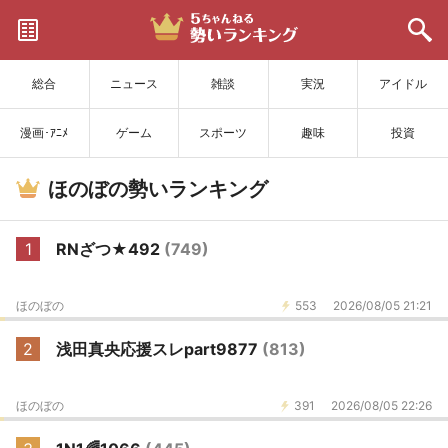
サイトを更新
総合
ニュース
雑談
実況
アイドル
漫画･ｱﾆﾒ
ゲーム
スポーツ
趣味
投資
ほのぼの勢いランキング
1
RNざつ★492
(749)
ほのぼの
553
2026/08/05 21:21
2
浅田真央応援スレpart9877
(813)
ほのぼの
391
2026/08/05 22:26