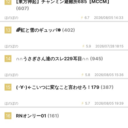
12
【東方神起】チャンミン避難所685【MCCM】
(607)
ほのぼの
6.7
2026/08/05 14:33
13
🌈虹と雪のギュッパ❄
(402)
ほのぼの
5.9
2026/07/28 18:15
14
∩∩うさぎさん達のスレ229耳目∩∩
(945)
ほのぼの
5.8
2026/08/05 15:36
15
(･∀･)←こいつに変なこと言わせろ！179
(387)
ほのぼの
5.7
2026/08/05 19:39
16
RNオンリー01
(161)