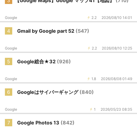
3
【Google Maps】Google マップ41【地図】
(710)
Google
2.2
2026/08/10 14:01
4
Gmail by Google part 52
(547)
Google
2.2
2026/08/10 12:25
5
Google総合★32
(926)
Google
1.8
2026/08/08 01:49
6
Googleはサイバーギャング
(840)
Google
1
2026/05/23 08:35
7
Google Photos 13
(842)